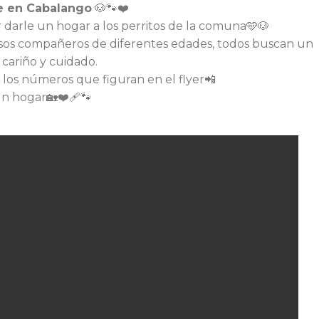
e en Cabalango
🐶🐾❤️
darle un hogar a los perritos de la comuna🩵🐶
sos compañeros de diferentes edades, todos buscan un
cariño y cuidado.
n los números que figuran en el flyer📲
n hogar🏡❤️‍🩹🐾