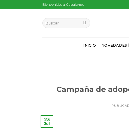
Skip
Bienvenidos a Cabalango
to
content
INICIO
NOVEDADES
Campaña de adopc
PUBLICA
23
Jul