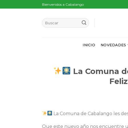
Skip
Bienvenidos a Cabalango
to
content
INICIO
NOVEDADES
La Comuna de
Feli
La Comuna de Cabalango les de
Que este nuevo año nos encuentre u