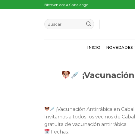
Skip
Bienvenidos a Cabalango
to
content
INICIO
NOVEDADES
¡Vacunación
¡Vacunación Antirrábica en Caba
Invitamos a todos los vecinos de Cabal
gratuita de vacunación antirrábica.
Fechas: