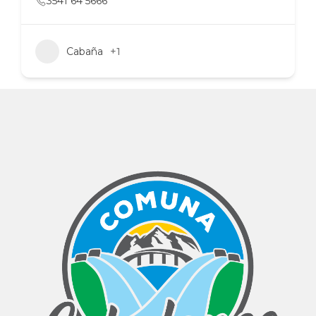
3541 64 5666
Cabaña
+1