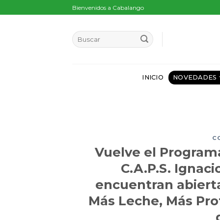
Skip
Bienvenidos a Cabalango
to
content
INICIO
NOVEDADES
C
Vuelve el Program
C.A.P.S. Ignac
encuentran abierta
Más Leche, Más Prot