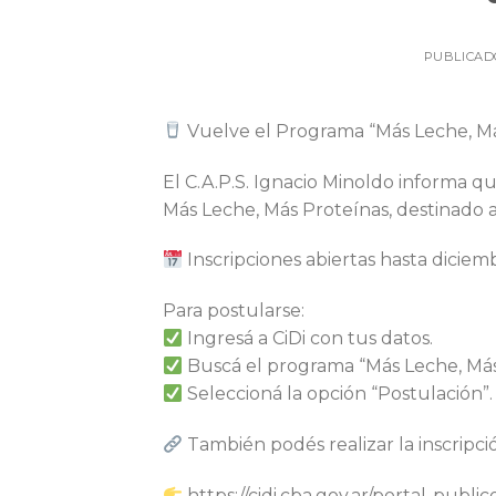
PUBLICAD
Vuelve el Programa “Más Leche, Má
El C.A.P.S. Ignacio Minoldo informa q
Más Leche, Más Proteínas, destinado a 
Inscripciones abiertas hasta diciem
Para postularse:
Ingresá a CiDi con tus datos.
Buscá el programa “Más Leche, Más
Seleccioná la opción “Postulación”.
También podés realizar la inscripci
https://cidi.cba.gov.ar/portal-publi