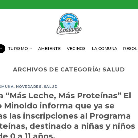
TURISMO
AMBIENTE
VECINOS
LA COMUNA
RESOL
ARCHIVOS DE CATEGORÍA:
SALUD
OMUNA
,
NOVEDADES
,
SALUD
a “Más Leche, Más Proteínas” El
io Minoldo informa que ya se
s las inscripciones al Programa
eínas, destinado a niñas y niños
de 0 a 11 años.