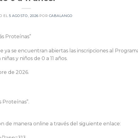
O EL
5 AGOSTO, 2026
POR
CABALANGO
s Proteínas”
ue ya se encuentran abiertas las inscripciones al Program
niñas y niños de 0 a 11 años.
bre de 2026.
 Proteínas”.
ón de manera online a través del siguiente enlace:
co/?app=313