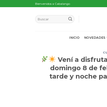
Skip
Bienvenidos a Cabalango
to
content
INICIO
NOVEDADES
C
Vení a disfrut
domingo 8 de fe
tarde y noche pa