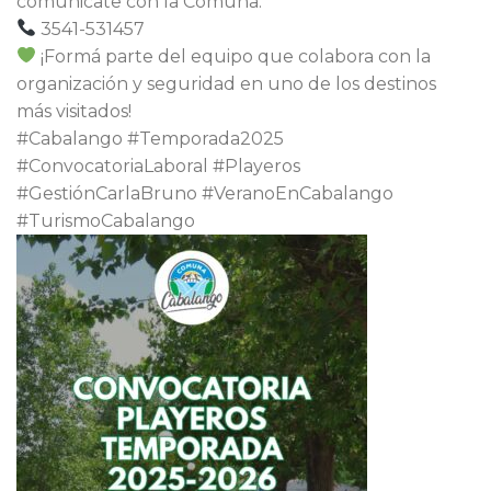
comunicate con la Comuna.
3541-531457
¡Formá parte del equipo que colabora con la
organización y seguridad en uno de los destinos
más visitados!
#Cabalango #Temporada2025
#ConvocatoriaLaboral #Playeros
#GestiónCarlaBruno #VeranoEnCabalango
#TurismoCabalango