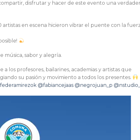
compartir, disfrutar y hacer de este evento una verdade
artistas en escena hicieron vibrar el puente con la fuer
posible!
e música, sabor y alegría.
 los profesores, bailarines, academias y artistas que
giando su pasión y movimiento a todos los presentes.
federamirezok
@fabiancejaas
@negrojuan_p
@nstudio