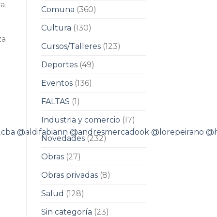
ra
Comuna
(360)
Cultura
(130)
za
Cursos/Talleres
(123)
Deportes
(49)
Eventos
(136)
FALTAS
(1)
Industria y comercio
(17)
_cba
@aldifabiann
@andresmercadook
@lorepeirano
@h
Novedades
(232)
Obras
(27)
Obras privadas
(8)
Salud
(128)
Sin categoría
(23)