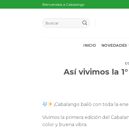
Skip
Bienvenidos a Cabalango
to
content
INICIO
NOVEDADES
C
Así vivimos la 1
¡Cabalango bailó con toda la ener
Vivimos la primera edición del Cabalang
color y buena vibra.