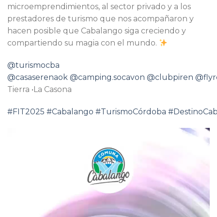
microemprendimientos, al sector privado y a los
prestadores de turismo que nos acompañaron y
hacen posible que Cabalango siga creciendo y
compartiendo su magia con el mundo.
@turismocba
@casaserenaok
@camping.socavon
@clubpiren
@flyr
Tierra •La Casona
#FIT2025
#Cabalango
#TurismoCórdoba
#DestinoCa
Reproductor
de
vídeo