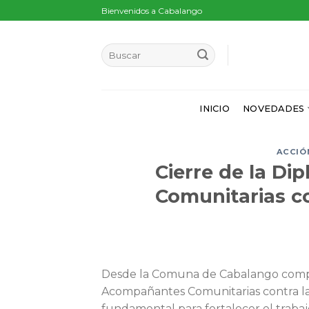
Skip
Bienvenidos a Cabalango
to
content
INICIO
NOVEDADES
ACCIÓ
Cierre de la D
Comunitarias co
Desde la Comuna de Cabalango compa
Acompañantes Comunitarias contra la 
fundamental para fortalecer el trabaj