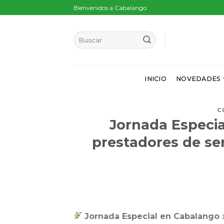
Skip
Bienvenidos a Cabalango
to
content
INICIO
NOVEDADES
C
Jornada Especia
prestadores de ser
Jornada Especial en Cabalango