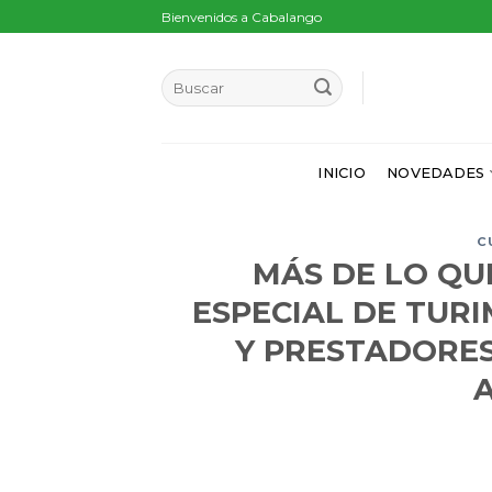
Skip
Bienvenidos a Cabalango
to
content
INICIO
NOVEDADES
C
MÁS DE LO QU
ESPECIAL DE TUR
Y PRESTADORES