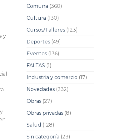
Comuna
(360)
Cultura
(130)
Cursos/Talleres
(123)
e y
Deportes
(49)
Eventos
(136)
FALTAS
(1)
ial
Industria y comercio
(17)
Novedades
(232)
ra
Obras
(27)
 y
Obras privadas
(8)
 en
Salud
(128)
Sin categoría
(23)