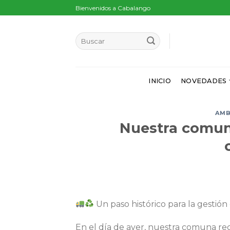
Skip
Bienvenidos a Cabalango
to
content
INICIO
NOVEDADES
AMB
Nuestra comun
Un paso histórico para la gestió
En el día de ayer, nuestra comuna r