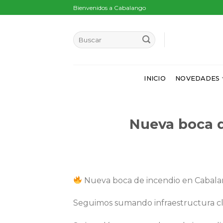
Skip
Bienvenidos a Cabalango
to
content
INICIO
NOVEDADES
Nueva boca d
Nueva boca de incendio en Cabal
Seguimos sumando infraestructura cl