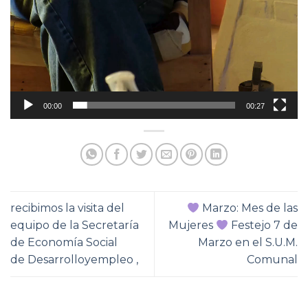
00:00
00:27
recibimos la visita del
Marzo: Mes de las
equipo de la Secretaría
Mujeres
Festejo 7 de
de Economía Social
Marzo en el S.U.M.
de Desarrolloyempleo ,
Comunal