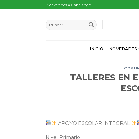
Skip
Bienvenidos a Cabalango
to
content
INICIO
NOVEDADES
COMU
TALLERES EN E
ESC
APOYO ESCOLAR INTEGRAL
Nivel Primario