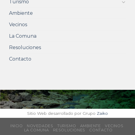
Turismo
Ambiente
Vecinos
La Comuna
Resoluciones
Contacto
Sitio Web desarrollado por Grupo
Zaiko
INICIO
NOVEDADES
TURISMO
AMBIENTE
VECINOS
LA COMUNA
RESOLUCIONES
CONTACTO