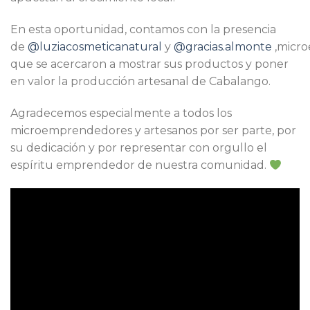
En esta oportunidad, contamos con la presencia
de
@luziacosmeticanatural
y
@gracias.almonte
,micr
que se acercaron a mostrar sus productos y poner
en valor la producción artesanal de Cabalango.
Agradecemos especialmente a todos los
microemprendedores y artesanos por ser parte, por
su dedicación y por representar con orgullo el
espíritu emprendedor de nuestra comunidad.
Reproductor
de
vídeo