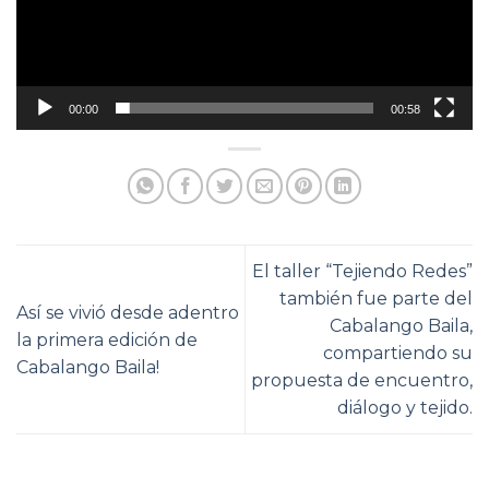
00:00
00:58
El taller “Tejiendo Redes”
también fue parte del
Así se vivió desde adentro
Cabalango Baila,
la primera edición de
compartiendo su
Cabalango Baila!
propuesta de encuentro,
diálogo y tejido.